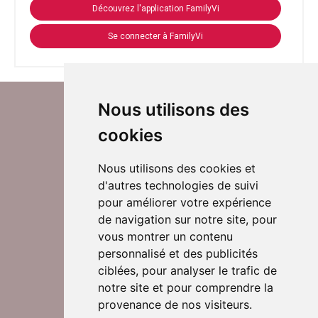
Découvrez l'application FamilyVi
Se connecter à FamilyVi
Nous utilisons des
cookies
Nous utilisons des cookies et
d'autres technologies de suivi
Suivez-nous sur Twitter
pour améliorer votre expérience
de navigation sur notre site, pour
vous montrer un contenu
personnalisé et des publicités
Rejoignez nos équipes
ciblées, pour analyser le trafic de
notre site et pour comprendre la
provenance de nos visiteurs.
Nous contacter