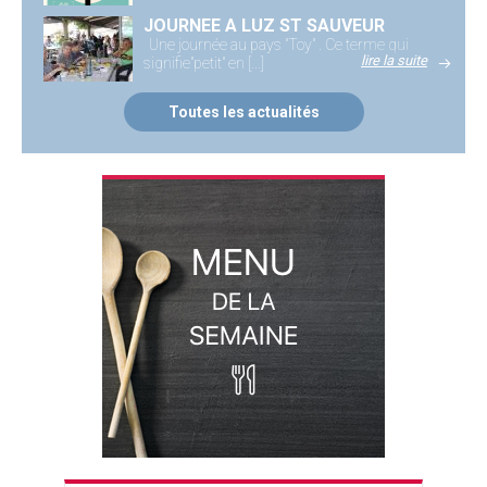
JOURNEE A LUZ ST SAUVEUR
Une journée au pays "Toy" . Ce terme qui
lire la suite
signifie"petit" en [...]
Toutes les actualités